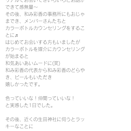
リアルでお会いできいろいろとお話が
できて感無量～
その後、和み彩香の事務所にもおじゃ
までき、メンバーさんたちと
カラーボトルカウンセリングをするこ
とに♬
はじめてお会いする方もいましたが
カラーボトルを媒介にカウンセリング
が始まると
和気あいあいムードに(笑)
和み彩香の代表から和み彩香のどらや
き、ビールもいただき
嬉しかったです。
色っていいな！仲間っていいな！
と実感した1日でした。
その後、近くの生田神社に伺うとラッ
キーなことに